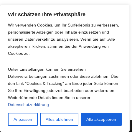
Rechtsform: Einzelunternehmen
Wir schätzen Ihre Privatsphäre
USt.-ID:
DE263674586
Wir verwenden Cookies, um Ihr Surferlebnis zu verbessern,
personalisierte Anzeigen oder Inhalte einzusetzen und
Verantwortlich für den Inhalt nach § 55 Abs. 2 RStV:
unseren Datenverkehr zu analysieren. Wenn Sie auf „Alle
Heidi Jäkel, Anschrift wie oben
akzeptieren" klicken, stimmen Sie der Anwendung von
Cookies zu.
Unter Einstellungen
können Sie einzelnen
JobReboot ist ein eigenständiges Projekt von Heidi Jäkel
Datenverarbeitungen zustimmen oder diese ablehnen. Über
(ChancenCoach). Die E-Mail-Adresse
den Link "Cookies & Tracking" am Ende jeder Seite können
info@chancencoach.com
bleibt für beide erreichbar.
Sie Ihre Einwilligung jederzeit bearbeiten oder widerrufen.
Weiterführende Details finden Sie in unserer
Datenschutzerklärung
.
AGB
Impressum
Datenschutzerklärung
Anpassen
Alles ablehnen
Alle akzeptieren
Neve
| Präsentiert von
WordPress